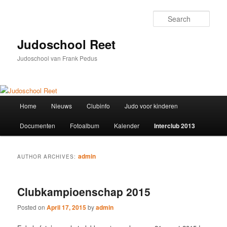
Skip
Skip
to
to
Sear
primary
secondary
content
content
Judoschool Reet
Judoschool van Frank Pedus
Main
Home
Nieuws
Clubinfo
Judo voor kinderen
menu
Documenten
Fotoalbum
Kalender
Interclub 2013
admin
AUTHOR ARCHIVES:
Clubkampioenschap 2015
Posted on
April 17, 2015
by
admin